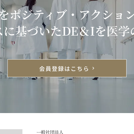
をポジティブ・アクショ
スに基づいたDE＆Iを医学
整形外科学会のシンポジウム
We 
が熱かった
己理
ップ
会員登録はこちら
一般社団法人