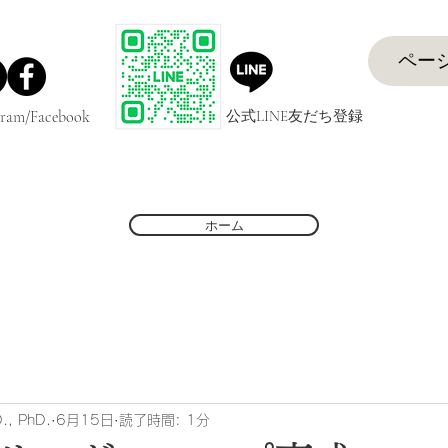
ペー
公式LINE友だち登録
ram/Facebook
ホーム
., PhD.
6月15日
読了時間: 1分