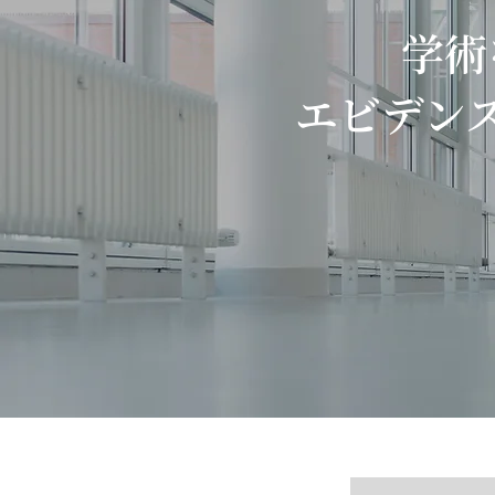
学術
エビデン
「少なさ」を強みに！